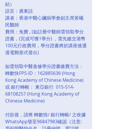
結）
語言：廣東話
講者：香港中醫心臟病學會副主席黃曦
民醫師
費用：免費 , (如註冊中醫師需領取學分
證書，(完成可獲1學分) ，需先繳交港幣
100元行政費用，學分證書將於講座後通
過電郵形式發出)
如需領取中醫進修學分證書繳費方法： 
轉數快FPS-ID：162885636 (Hong 
Kong Academy of Chinese Medicine)
或 銀行轉帳： 東亞銀行  015-514-
68108257 (Hong Kong Academy of 
Chinese Medicine)
付款後，請將 轉數快/ 銀行轉帳/ 之收據
WhatsApp發至96847983確認（注意: 
需列明醫師全名、註冊編號、電話號