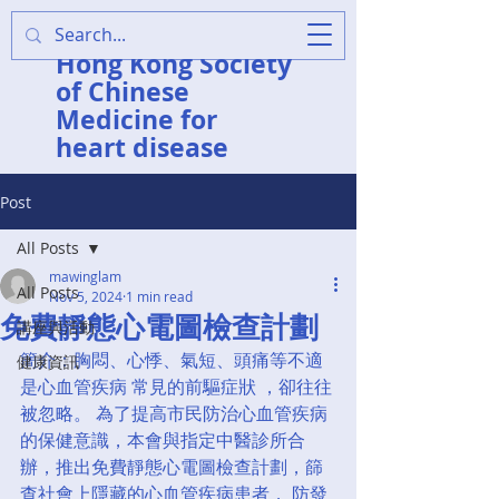
香港中醫心臟病學會
Hong Kong Society
of Chinese
Medicine for
heart disease
Post
All Posts
mawinglam
All Posts
Nov 5, 2024
1 min read
免費靜態心電圖檢查計劃
講座與活動
簡介：胸悶、心悸、氣短、頭痛等不適
健康資訊
是心血管疾病 常見的前驅症狀 ，卻往往
被忽略。 為了提高市民防治心血管疾病
的保健意識，本會與指定中醫診所合
辦，推出免費靜態心電圖檢查計劃，篩
查社會上隱藏的心血管疾病患者， 防發